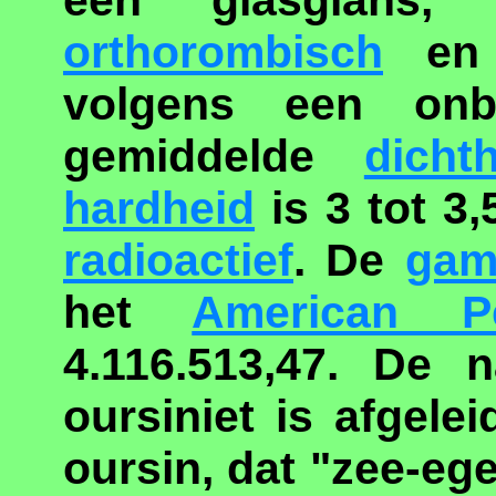
een glasglans, h
orthorombisch
en
volgens een onbe
gemiddelde
dicht
hardheid
is 3 tot 3,
radioactief
. De
gam
het
American Pe
4.116.513,47. De 
oursiniet is afgel
oursin, dat "zee-eg