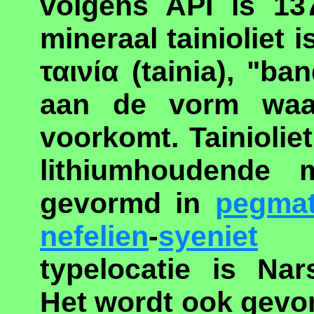
volgens API is 13
mineraal tainioliet 
ταινία (tainia), "ba
aan de vorm waar
voorkomt. Tainiolie
lithiumhoudende m
gevormd in
pegmat
nefelien
-
syeniet
sa
typelocatie is Nar
Het wordt ook gevo