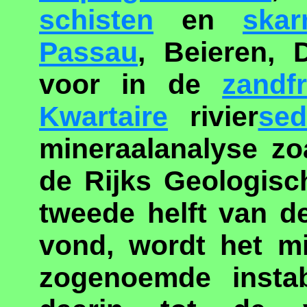
schisten
en
skar
Passau
, Beieren, 
voor in de
zandfr
Kwartaire
rivier
sed
mineraalanalyse zo
de Rijks Geologisc
tweede helft van d
vond, wordt het mi
zogenoemde instab