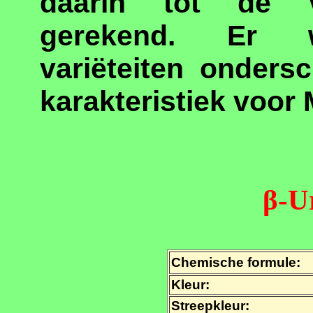
daarin tot de v
gerekend. Er w
variëteiten onders
karakteristiek voor
β-U
Chemische formule:
Kleur:
Streepkleur: