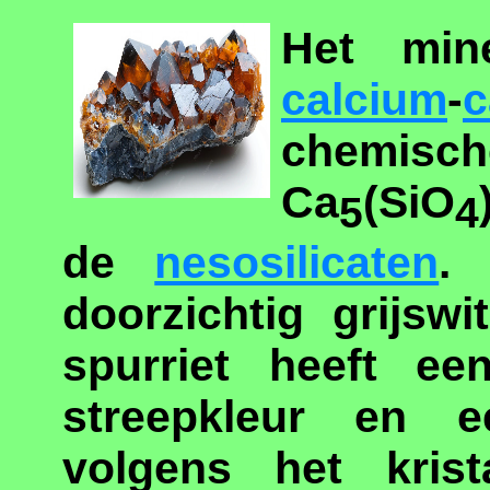
Het mine
calcium
-
c
chem
Ca
(SiO
5
4
de
nesosilicaten
. 
doorzichtig grijswi
spurriet heeft ee
streepkleur en ee
volgens het krist