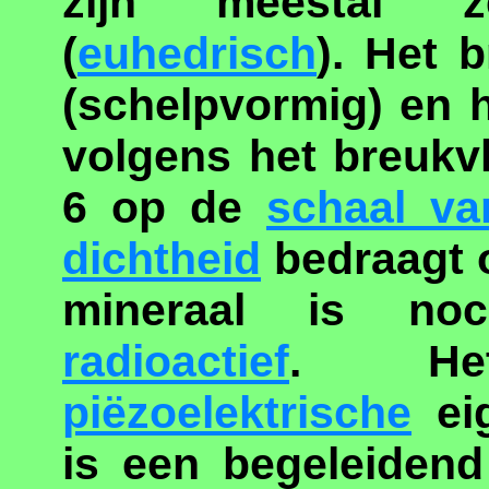
zijn meestal 
(
euhedrisch
). Het 
(schelpvormig) en 
volgens het breukvl
6 op de
schaal v
dichtheid
bedraagt o
mineraal is n
radioactief
. Het
piëzoelektrische
eig
is een begeleidend