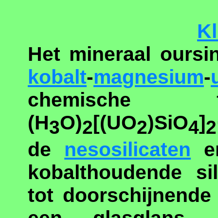
Kl
Het mineraal oursi
kobalt
-
magnesium
-
chemische f
(H
O)
[(UO
)SiO
]
3
2
2
4
2
de
nesosilicaten
en
kobalthoudende sil
tot doorschijnende 