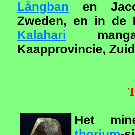
Långban
en Jaco
Zweden, en in de 
Kalahari
mangaan
Kaapprovincie, Zuid
T
Het mine
thorium
-s