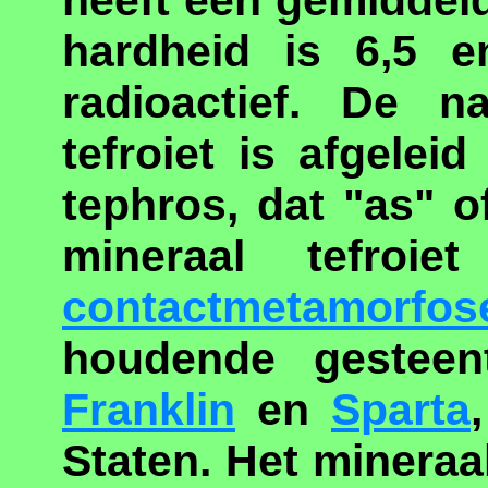
heeft een gemiddeld
hardheid is 6,5 e
radioactief. De 
tefroiet is afgele
tephros, dat "as" o
mineraal tefroi
contactmetamorfos
houdende gesteent
Franklin
en
Sparta
Staten. Het minera