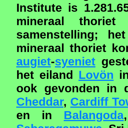
Institute is 1.281
mineraal thorie
samenstelling; he
mineraal thoriet k
augiet
-
syeniet
geste
het eiland
Lovön
in
ook gevonden in 
Cheddar
,
Cardiff T
en in
Balangoda