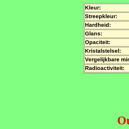
Kleur:
Streepkleur:
Hardheid:
Glans:
Opaciteit:
Kristalstelsel:
Vergelijkbare mi
Radioactiviteit:
Ou