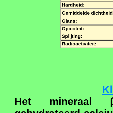
Hardheid:
Gemiddelde dichtheid
Glans:
Opaciteit:
Splijting:
Radioactiviteit:
Kl
Het mineraal 