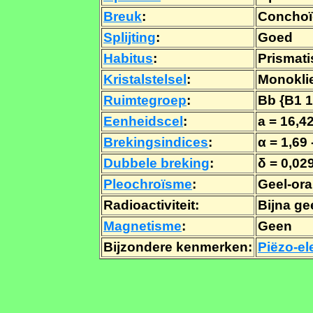
Breuk
:
Conchoï
Splijting
:
Goed
Habitus
:
Prismati
Kristalstelsel
:
Monokli
Ruimtegroep
:
Bb {B1 1
Eenheidscel
:
a = 16,42
Brekingsindices
:
α = 1,69 
Dubbele breking
:
δ = 0,029
Pleochroïsme
:
Geel-ora
Radioactiviteit:
Bijna ge
Magnetisme
:
Geen
Bijzondere kenmerken:
Piëzo-el