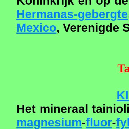
Koninkrijk en op de
Hermanas-gebergte
Mexico
, Verenigde S
Ta
Kl
Het mineraal tainiol
magnesium
-
fluor
-
fy