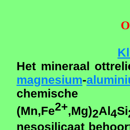
O
Kl
Het mineraal ottrel
magnesium
-
alumin
chemisc
2+
(Mn,Fe
,Mg)
Al
Si
2
4
nesosilicaat behoor