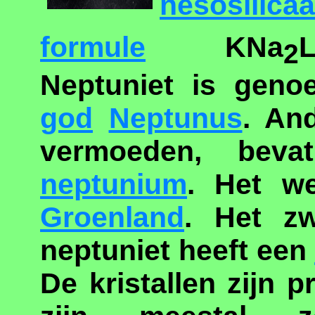
nesosilicaa
formule
KNa
L
2
Neptuniet is gen
god
Neptunus
. An
vermoeden, beva
neptunium
. Het we
Groenland
. Het zw
neptuniet heeft een
De kristallen zijn p