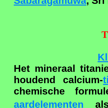
Sabaragamuwa
, Sr
T
Kl
Het mineraal titani
houdend calcium-
t
chemische formul
aardelementen
a