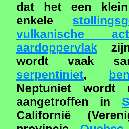
dat het een klei
enkele
stollings
vulkanische activ
aardoppervlak
zijn
wordt vaak sa
serpentiniet
,
ben
Neptuniet wordt 
aangetroffen in
S
Californië (Vere
provincie
Quebec