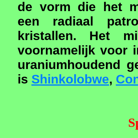
de vorm die het m
een radiaal patr
kristallen. Het m
voornamelijk voor 
uraniumhoudend ges
is
Shinkolobwe
,
Co
S