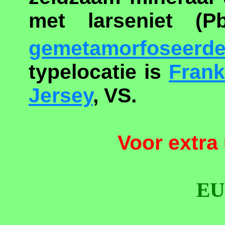
met larseniet (P
gemetamorfoseerd
typelocatie is
Frank
Jersey
, VS.
Voor extra 
EU