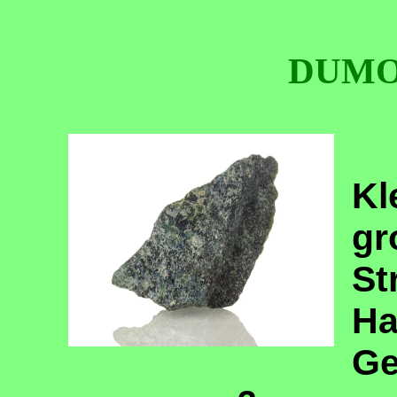
DUMO
Kl
gr
St
Ha
Ge