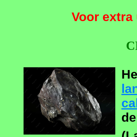
Voor extra 
C
He
la
ca
d
(L