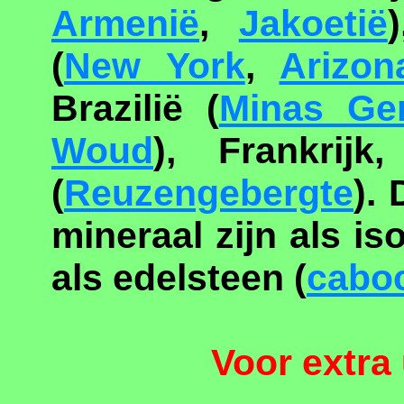
Armenië
,
Jakoetië
(
New York
,
Arizon
Brazilië (
Minas Ger
Woud
), Frankrij
(
Reuzengebergte
).
mineraal zijn als i
als edelsteen (
cabo
Voor extra 