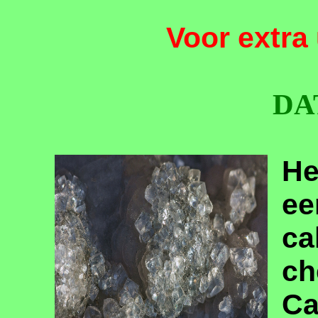
Voor extra 
DA
He
ca
c
Ca