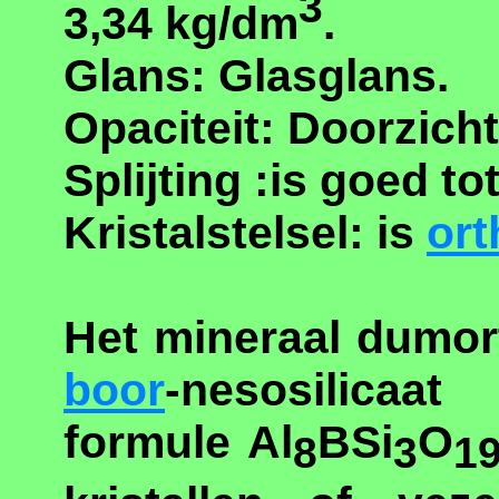
3
3,34 kg/dm
.
Glans: Glasglans.
Opaciteit: Doorzicht
Splijting :is goed to
Kristalstelsel: is
or
Het mineraal dumort
boor
-nesosilica
formule Al
BSi
O
8
3
1