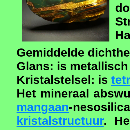
do
St
Ha
Gemiddelde dichthei
Glans: is metallisch
Kristalstelsel: is
tet
Het mineraal absw
mangaan
-nesosi
kristalstructuur
. He