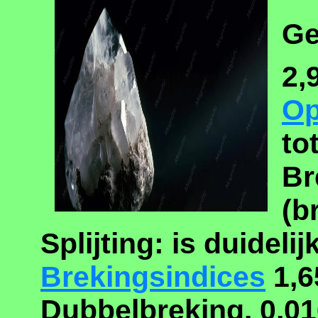
Ge
2,
Op
to
Br
(b
Splijting: is duidelijk
Brekingsindices
1,6
Dubbelbreking. 0,0