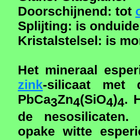
Doorschijnend: tot
Splijting: is onduidel
Kristalstelsel: is
mon
Het mineraal esper
zink
-silicaat met
PbCa
Zn
(SiO
)
. 
3
4
4
4
de nesosilicaten.
opake witte esperi