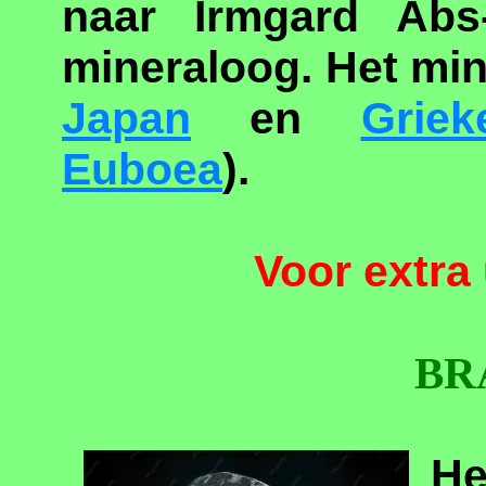
naar Irmgard Abs
mineraloog. Het mi
Japan
en
Griek
Euboea
).
Voor extra 
BR
He