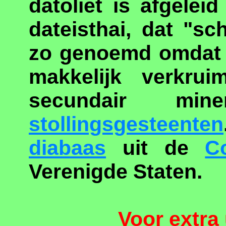
datoliet is afgele
dateisthai, dat "sc
zo genoemd omdat a
makkelijk verkrui
secundair m
stollingsgesteenten
diabaas
uit de
C
Verenigde Staten.
Voor extra 