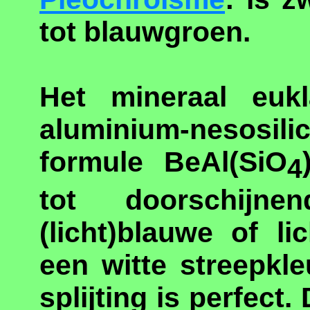
tot blauwgroen.
Het mineraal eu
aluminium-nesosil
formule BeAl(SiO
4
tot doorschijnen
(licht)blauwe of l
een witte streepkl
splijting is perfect