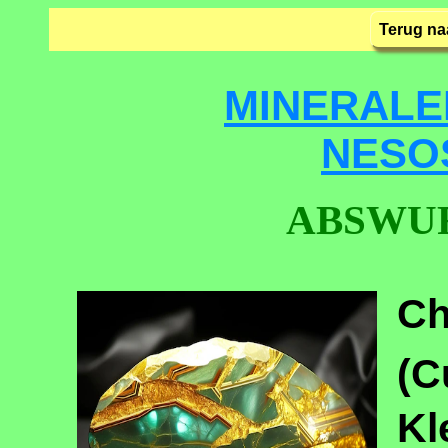
Terug na
MINERALE
NESO
ABSWU
C
(C
K