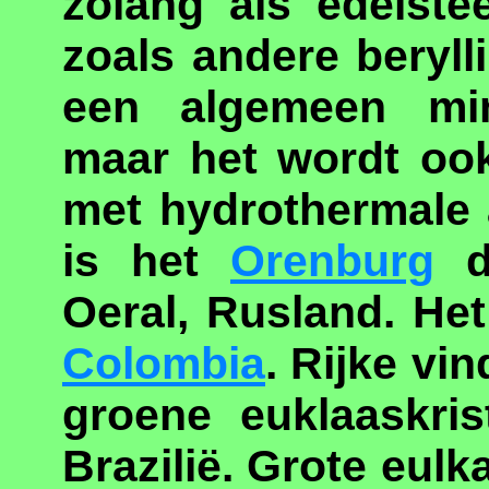
zolang als edelste
zoals andere beryl
een algemeen mi
maar het wordt oo
met hydrothermale a
is het
Orenburg
di
Oeral, Rusland. He
Colombia
. Rijke vi
groene euklaaskris
Brazilië. Grote eul