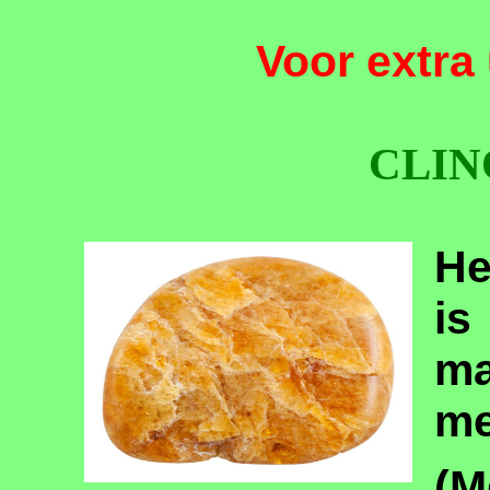
Voor extra 
CLI
He
i
ma
me
(M