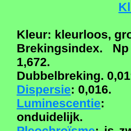
Kl
Kleur: kleurloos, gr
Brekingsindex. N
1,672.
Dubbelbreking. 0,019
Dispersie
: 0,016.
Luminescentie
: s
onduidelijk.
Pleochroïsme
: is z