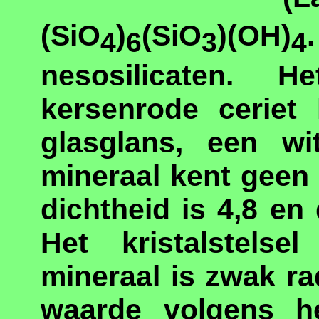
(SiO
)
(SiO
)(OH)
4
6
3
4
nesosilicaten. H
kersenrode ceriet 
glasglans, een w
mineraal kent geen
dichtheid is 4,8 en 
Het kristalstels
mineraal is zwak ra
waarde volgens 