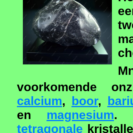
ee
tw
m
c
M
voorkomende onzu
calcium
,
boor
,
bar
en
magnesium
. 
tetragonale
kristall