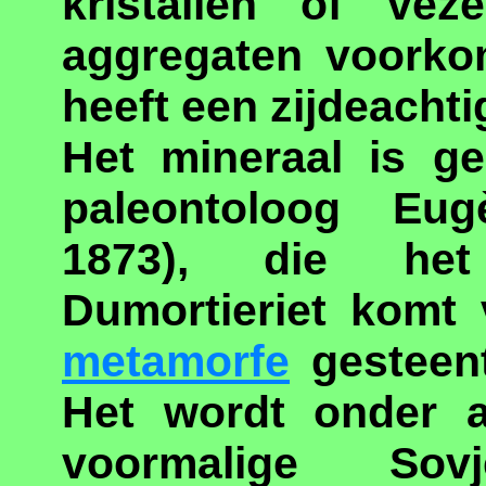
kristallen of vez
aggregaten voorkom
heeft een zijdeachti
Het mineraal is g
paleontoloog Eug
1873), die het
Dumortieriet komt
metamorfe
gesteent
Het wordt onder 
voormalige Sovj