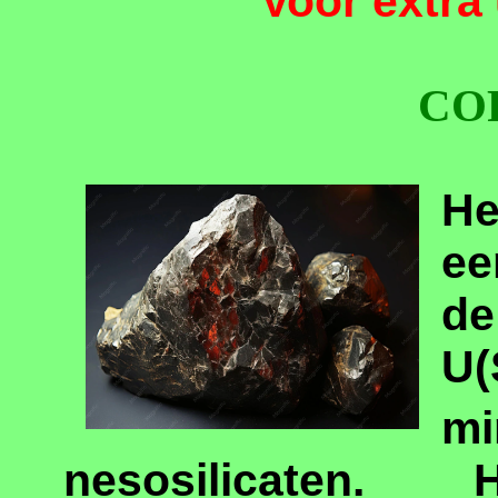
Voor extra 
CO
He
e
d
U(
mi
nesosilicaten.